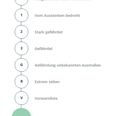
1
Vom Aussterben bedroht
2
Stark gefährdet
3
Gefährdet
G
Gefährdung unbekannten Ausmaßes
R
Extrem selten
V
Vorwarnliste