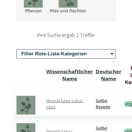
Pflanzen
Pilze und Flechten
Ihre Suche ergab 2 Treffer
Filter Rote-Liste-Kategorien
Wissenschaftlicher
Deutscher
Name
Name
Ka
Reseda lutea subsp.
Gelbe
Ung
lutea
Resede
Gelbe
Reseda lutea L.
Ung