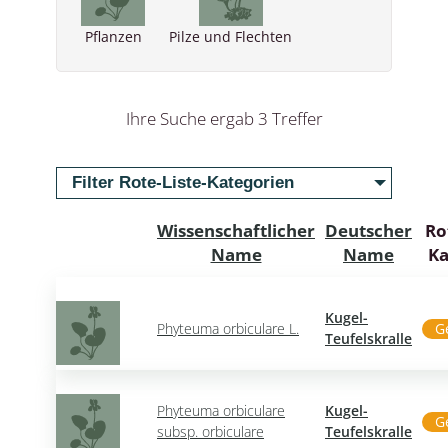
Pflanzen
Pilze und Flechten
Ihre Suche ergab 3 Treffer
Filter Rote-Liste-Kategorien
Wissenschaftlicher
Deutscher
Ro
Name
Name
Ka
Kugel-
Phyteuma orbiculare L.
G
Teufelskralle
Phyteuma orbiculare
Kugel-
G
subsp. orbiculare
Teufelskralle