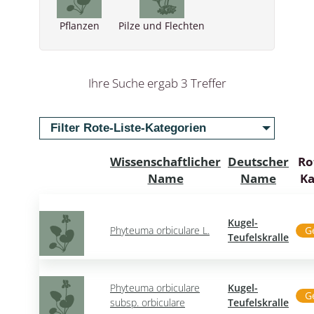
Pflanzen
Pilze und Flechten
Ihre Suche ergab 3 Treffer
Filter Rote-Liste-Kategorien
Wissenschaftlicher
Deutscher
Ro
Name
Name
Ka
Kugel-
Phyteuma orbiculare L.
G
Teufelskralle
Phyteuma orbiculare
Kugel-
G
subsp. orbiculare
Teufelskralle