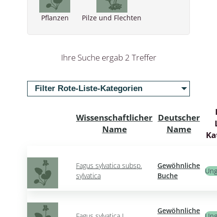
Pflanzen
Pilze und Flechten
Ihre Suche ergab 2 Treffer
Filter Rote-Liste-Kategorien
Wissenschaftlicher
Deutscher
Name
Name
Ka
Fagus sylvatica subsp.
Gewöhnliche
Ung
sylvatica
Buche
Gewöhnliche
Fagus sylvatica L.
Ung